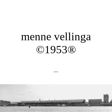
menne vellinga
©1953®
...