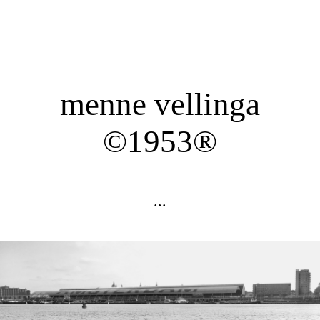
menne vellinga
©1953®
...