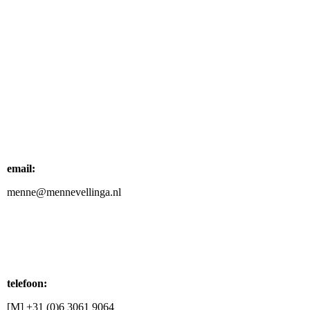
email:
menne@mennevellinga.nl
telefoon:
[M] +31 (0)6 3061 9064