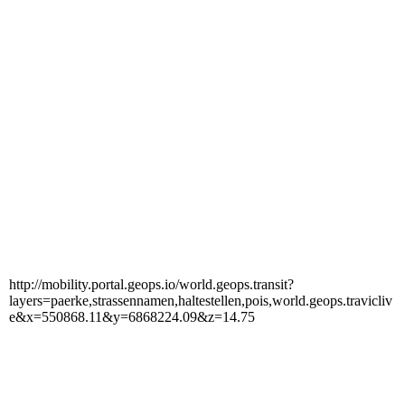
http://mobility.portal.geops.io/world.geops.transit?
layers=paerke,strassennamen,haltestellen,pois,world.geops.travicliv
e&x=550868.11&y=6868224.09&z=14.75