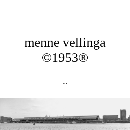
menne vellinga
©1953®
...