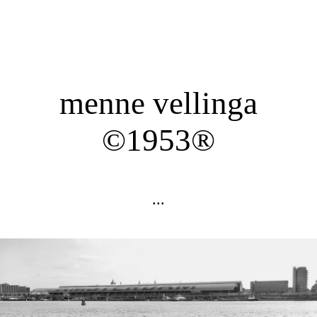
menne vellinga
©1953®
...